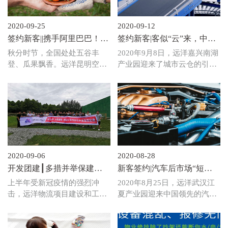
2020-09-25
2020-09-12
签约新客||携手阿里巴巴！聚
签约新客|客似“云”来，中通
合供应链能力 开启助农新模
云仓落户南湖；高
秋分时节，全国处处五谷丰
2020年9月8日，远洋嘉兴南湖
式
朋“满”座，嘉兴项目正式满
登、瓜果飘香。远洋昆明空港
产业园迎来了城市云仓的引领
租
产业园区也迎来了阿里巴巴数
者中通云仓在华东区域的子公
字农业事业部（以下简称“阿
司中通诚配的成功入驻，远洋
里数农”）的成功入驻。通过
物流在加码智慧物流建设，助
与阿里数农的携手，远洋物流
力打造“数字中国”的产业布局
将在农产品市场发挥供应链端
上又添新彩。随着中通云仓的
的作用，加速当地数字农业的
入驻，远洋嘉兴南湖产业园成
发展，助力农业产业链条全面
功满租，告别“战疫”阴霾，在
升级。
复工复产后实现4个月1满租的
2020-09-06
2020-08-28
佳绩！
开发团建┃多措并举保建设
新客签约|汽车后市场“短、
有的放矢促发展
频、快”的佼佼者非他莫属！
上半年受新冠疫情的强烈冲
2020年8月25日，远洋武汉江
击，远洋物流项目建设和工程
夏产业园迎来中国领先的汽车
管理工作也一度面临严峻的挑
后市场综合服务平台的成功入
战，在全体工程人员团结一
驻，开启了远洋物流在汽车后
心、攻坚克难下，参照2020年
市场的业务新征程，为共建汽