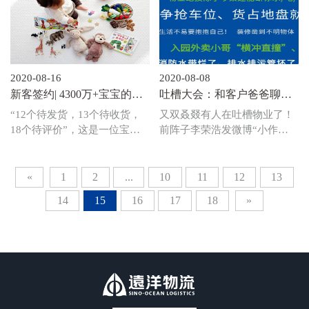
重点工程项目建设的节点计
配物流良好生态圈贡献力量！
划，科学制定在建项目复工复
建方案，一手严抓疫情防控，
一手严控施工安全，稳步有序
推进物流园区项目的工程建
2020-08-16
2020-08-08
设，在确保工程质量及安全生
新客签约| 4300万+宝宝的健
吐槽大会：和客户爸爸聊聊
产的情况下，全面完成了上半
康生活由远洋物流共同守
这些年园区生活的“血与
“12个待发货，13个待收货，
又双叒叕有人在吐槽物业了！
年的工作目标。在疫情防控趋
护！
泪”！
18个待评价”，这是一位宝妈
前阵子李荣浩发微博“小作
于稳定的八月，远洋物流开发
的网购日常，随着消费升级及
文”，吐槽物业不作为引围观
条线工程、技术、合约专业在
二胎政策的开放，人口红利为
热议~知乎热心网友建议遭全
嘉兴乍浦项目举行了“聚焦业
母婴市场带来机遇的同时也加
国吐槽的物业部门可否取消？
«
1
2
...
10
11
12
13
务、分享经验”的专业交流会
速着供应链各环节的竞争和迭
而在物流园内经历过“风雨飘
及团队建设活动。
14
15
16
17
18
»
代，而物流仓储则是行业发展
摇”的客户爸爸，聊起那些糟
的赛道里最重要的基础！2020
心事更是句句扎心、字字伤
年8月11日，远洋嘉兴南湖产
情！今日吐槽大会我们就来聊
业园迎来优质新客上海贝易电
一聊，那些和物流园区服务有
子商务有限公司（以下简
关的“血与泪”！ 再以远洋“标
称“贝易”）的成功入驻，开启
杆示范园“嘉兴南湖项目为例
了远洋物流在母婴新零售这条
品一品好服务到底怎么干？