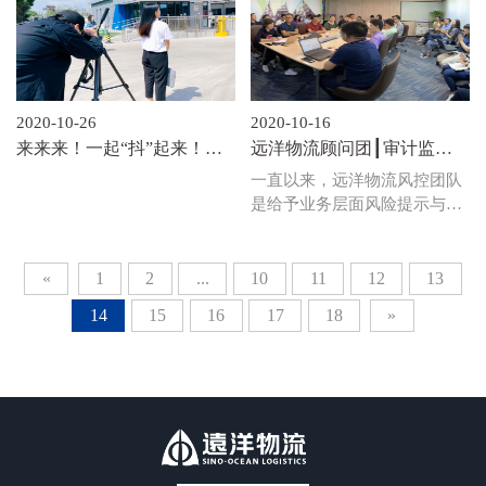
织了与战略合作总包单位也是
践，必将为加快形成内外联
远洋投资企业之一的四川规矩
通、安全高效的物流网络提供
建设有限公司的专题交流会，
强有力的支持。
凝聚匠心，共同提升远洋物流
产品的品质和产品力，树立远
2020-10-26
2020-10-16
洋物流品牌的市场形象。
来来来！一起“抖”起来！
远洋物流顾问团┃审计监管
——远洋物流抖音号上线啦
划“红线”，风控助推物流业
一直以来，远洋物流风控团队
~~
务持续健康发展！
是给予业务层面风险提示与防
范监管、保障业务稳步发展的
专业法律顾问，也为内部各专
业条线明确岗位履职“底线”、
«
1
2
...
10
11
12
13
划定廉洁自律“红线”、与各专
14
15
16
17
18
»
业共同推进物流项目这艘大船
行稳致远。！2020年9月17
日，风控团队组织开展了“工
程审计案例、监察工作要
求”专题培训，强化风险意、
严控红线底线，再一次为远洋
物流项目的合规建设及可持续