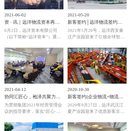
2021-06-02
2021-05-20
资 · 讯｜远洋物流资本再度
新客签约│远洋物流签约全
携手红星美凯龙 加速布局物
球AMR引领者极智嘉科
6月2日，远洋资本有限公司
2021年5月20号，远洋西安秦
流地产
技 (Geek+)
（以下简称“远洋资本”）通过
汉产业园迎来了引领全球智慧
关联公司与红星美凯龙家居集
物流变革的机器人智能物流专
团股份有限公司（以下简
家 - 北京极智嘉科技股份有限
称“红星美凯龙”）达成《合作
公司的签约入住，携手客户为
框架协议》，拟收购红星美凯
构建智慧物流新生态赋能！
龙所持有的西藏红星美凯龙企
业管理有限公司、红星美凯龙
（上海）企业管理有限公司、
天津红星美凯龙物流有限公司
2021-04-12
2020-10-30
等7家物流子公司。
协同汇匠心，袍泽共聚力
新客签约||企业物流+物流企
——远洋物流顺利召开产品
业=?
为贯彻集团2021年经营管理会
2020年9月27日，远洋武汉江
无缺陷落地专题交流会
议的指导要求，落实“匠心·服
夏产业园迎来了优质新客京东
务·用户”的年度主题，使“产品
物流的入驻，京东物流和远洋
无缺陷”真正落地实施，4月7
物流的携手，是“企业物
日，物流公司开发条线特别组
流”和“物流企业”强强联合的实