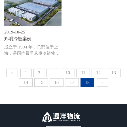
中国邮政之后，嘉兴南湖项目
南石油分公司（以下简称“中
入驻的又一家优质客户！
石化”）仓储运营服务商，并
于2019年12月31日，成功签约
入驻远洋昆明空港产业园，成
为远洋昆明空港项目的第一家
2019-10-25
优质客户，喜迎2020元旦！
郑明冷链案例
成立于 1994 年，总部位于上
海，是国内最早从事冷链物流
服务的知名物流企业之一；国
内民营第三方冷链物流的领军
企业，已实现国内管理民营第
«
1
2
...
10
11
12
13
三方冷库面积第一和冷链销售
14
15
16
17
18
»
额第一，是2014-2016 年连续
三年全国冷链运营公司 50 强
第一名