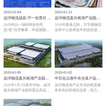
2020-02-04
2020-01-23
远洋物流战疫-守一份责任 保
远洋物流嘉兴南湖产业园签
园区平安
约国内知名内衣新秀品牌
2020年以一场特殊的全民
2020年新春之际，写字楼物流
战“疫”拉开帷幕，本该团圆的
业务中心迎来鼠年初战告捷，
新春佳节被突如其来的新型冠
招商团队经过内外部多番磋商
状病毒疫情席卷，日益严峻的
沟通，在把好“成本关”和“品质
疫情牵动着亿万民众的心，在
关”的基础上以严要求、高效
党和国家的坚强领导下，在举
率成功签约国内知名女士内衣
国之力、众志成城抗击疫情之
品牌新秀！远洋嘉兴南湖产业
时，写字楼物流业务中心第一
园将一如既往保持高品质的仓
时间积极响应，多部门协调联
储设施环境及优良的物业服务
动、多举措防控疫情！
体验再次迎接优质新客入驻！
2020-01-09
2020-01-02
远洋物流嘉兴南湖产业园签
中石化云南中央仓落户远洋
约中国领先高端家居运营商
物流昆明空港产业园
2020年1月1日新年伊始，远洋
远洋物流地产以专业的租赁服
嘉兴南湖产业园再度以高品质
务和良好的项目品质，助力北
的仓储设施环境及优良的物业
京汇天力物流有限公司（以下
服务体验成功签约中国领先高
简称“汇天力”）成功竞标成为
端家居运营商，这是继顺丰和
中国石化销售股份有限公司云