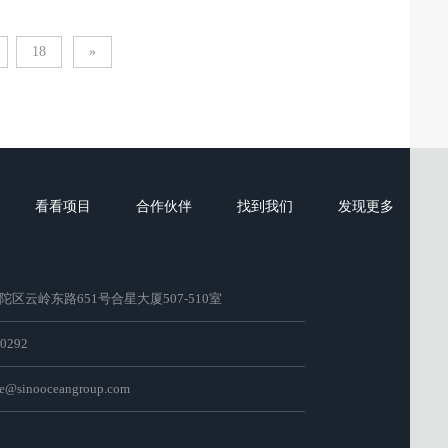
心中建立起差异化、可持续的价值伙伴地位。
18
»
看看项目
合作伙伴
找到我们
发现更多
区云岭东路651号合星大厦507-510室
0292
e@sinooceangroup.com