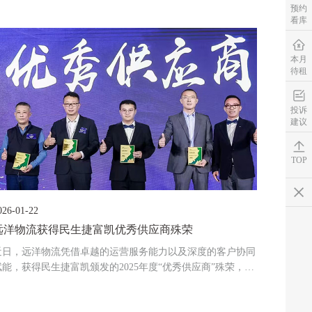
席签约仪式。远洋物流将依托苏州张家港项目，为沃兰迪打造
预约
看库
覆盖华东及以北区域的物流分拨中心，以专业、高效的仓储运
营服务，助力品牌拓展全国市场布局。
本月
待租
投诉
建议
TOP
026-01-22
远洋物流获得民生捷富凯优秀供应商殊荣
近日，远洋物流凭借卓越的运营服务能力以及深度的客户协同
赋能，获得民生捷富凯颁发的2025年度“优秀供应商”殊荣，并
成为该奖项中唯一入选的物流园区运营服务商。这一荣誉不仅
是对园区运营服务品质的高度认可，也标志着远洋物流在客户