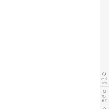
租赁
咨询
预约
看库