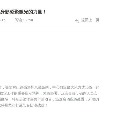
凡身影凝聚微光的力量！
-13
阅读：2390
返回上一页
次登陆，登陆时已达强热带风暴级别，中心附近最大风力达10级，约
防汛救灾工作的重要指示精神，紧急部署、压实责任，确保人员安
浙区域，特别是远洋嘉兴乍浦项目，迅速启动应急处置，未雨绸
戈待旦坚决打赢防台防汛战役！