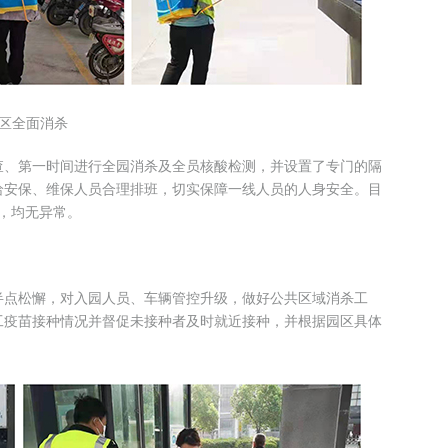
区全面消杀
查、第一时间进行全园消杀及全员核酸检测，并设置了专门的隔
给安保、维保人员合理排班，切实保障一线人员的人身安全。目
次，均无异常。
半点松懈，对入园人员、车辆管控升级，做好公共区域消杀工
工疫苗接种情况并督促未接种者及时就近接种，并根据园区具体