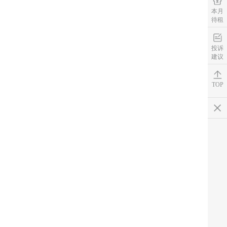
本月
待租
投诉
建议
TOP