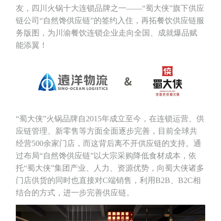
友，四川火锅十大连锁品牌之一——“蜀大侠”旗下供应
链公司“自然馋供应链”的签约入住，再拓餐饮供应链服
务版图，为川渝餐饮连锁企业走向全国、成就爆品赋
能添翼！
“蜀大侠”火锅品牌自2015年成立至今，在连锁运营、供
应链管理、新零售等方面全面逐步完善，目前全球共
经营500余家门店，而这背后离不开供应链的支持。通
过布局“自然馋供应链”以大宗采购降低食材成本，依
托“蜀大侠”集团产业、人力、资源优势，向蜀大侠诸多
门店供货的同时也直接对C端销售，利用B2B、B2C相
结合的方式，进一步完善供应链。